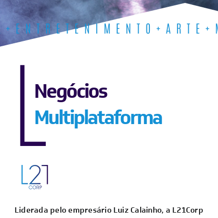
ENTRETENIMENTO+ARTE+MÍ
Luiz Calainho no Liderança e Inovação
Contato
Negócios
Multiplataforma
Liderada pelo empresário Luiz Calainho, a L21Corp