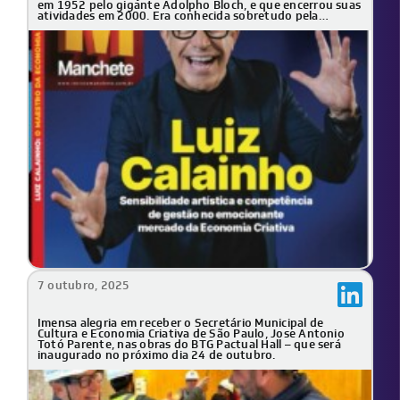
em 1952 pelo gigante Adolpho Bloch, e que encerrou suas
atividades em 2000. Era conhecida sobretudo pela
publicação da Revista Manchete, um ícone absoluto no
país, referência em jornalismo, arte, cultura, gastronomia,
turismo e na vida social.
7 outubro, 2025
Imensa alegria em receber o Secretário Municipal de
Cultura e Economia Criativa de São Paulo,
Jose Antonio
Totó Parente
, nas obras do BTG Pactual Hall – que será
inaugurado no próximo dia 24 de outubro.