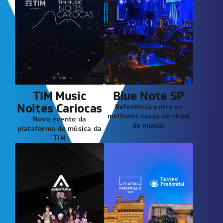
TIM Music
Blue Note SP
Noites Cariocas
Referência entre as
melhores casas de show
Novo evento da
do mundo
plataforma de música da
TIM