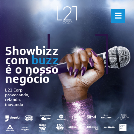
Ir
para
Togg
o
conteúdo
Navig
Home
Showbizz
Negócios
com
buzz
é o nosso
Conteúdo Mídia Entretenimento
negócio
L21 Corp
Destaques
provocando,
criando,
inovando
Clientes
Luiz Calainho no LinkedIn