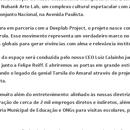
 Nubank Arte Lab, um complexo cultural espetacular com 
Conjunto Nacional, na Avenida Paulista.
ura em parceria com a Deeplab Project, o projeto nasce c
rola. Esse movimento representa um verdadeiro marco no 
globais para gerar vivências com alma e relevância institu
 do espaço será conduzida pelo nosso CEO
Luiz Calainho
ju
junto a Felipe Reiff. E abriremos as portas em grande est
ando o legado da genial Tarsila do Amaral através de proj
ta.
muito além do entretenimento: alinhado às nossas diretriz
ação de cerca de 2 mil empregos diretos e indiretos, além
ia Municipal de Educação e ONGs para visitas escolares,