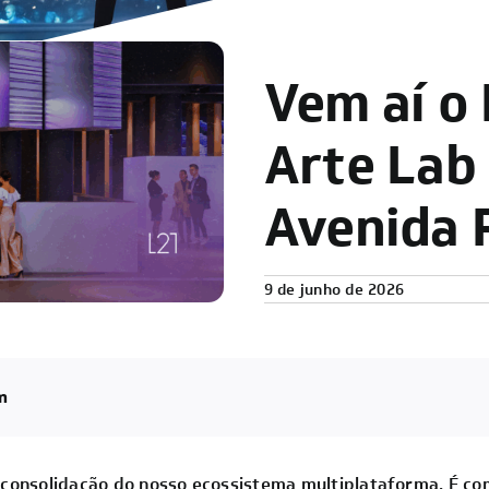
Vem aí o
Arte Lab
Avenida 
9 de junho de 2026
m
 consolidação do nosso ecossistema multiplataforma. É c