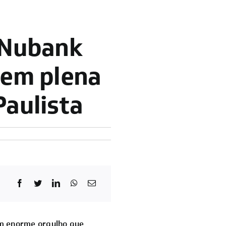
 Nubank
 em plena
Paulista
om enorme orgulho que